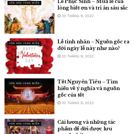
Lễ Phục Sinh – Mùa lễ của
VĂN HÓA VÙNG MIỀN
lòng biết ơn và tri ân sâu sắc
30 THÁNG 9, 2022
Lễ tình nhân – Nguồn gốc ra
VĂN HÓA VÙNG MIỀN
đời ngày lễ này như nào?
30 THÁNG 9, 2022
Tết Nguyên Tiêu – Tìm
VĂN HÓA VÙNG MIỀN
hiểu về ý nghĩa và nguồn
gốc của tết
30 THÁNG 9, 2022
Cải lương và những tác
VĂN HÓA VÙNG MIỀN
phẩm để đời được lưu