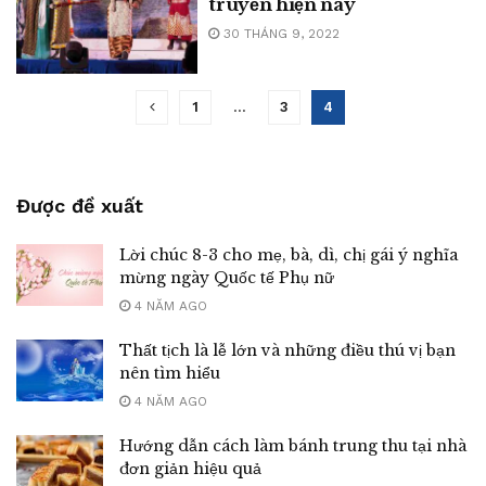
truyền hiện nay
30 THÁNG 9, 2022
1
…
3
4
Được đề xuất
Lời chúc 8-3 cho mẹ, bà, dì, chị gái ý nghĩa
mừng ngày Quốc tế Phụ nữ
4 NĂM AGO
Thất tịch là lễ lớn và những điều thú vị bạn
nên tìm hiểu
4 NĂM AGO
Hướng dẫn cách làm bánh trung thu tại nhà
đơn giản hiệu quả