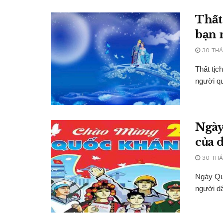
Thất 
bạn 
30 THÁ
Thất tịc
người qu
Ngày
của 
30 THÁ
Ngày Qu
người dâ