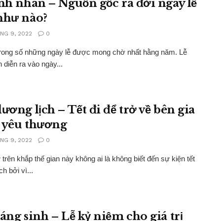
ình nhân – Nguồn gốc ra đời ngày lễ
như nào?
NG 9, 2022
0
trong số những ngày lễ được mong chờ nhất hằng năm. Lễ
 diễn ra vào ngày...
ương lịch – Tết đi để trở về bên gia
 yêu thương
NG 9, 2022
0
trên khắp thế gian này không ai là không biết đến sự kiện tết
h bởi vì...
iáng sinh – Lễ kỷ niệm cho giá trị