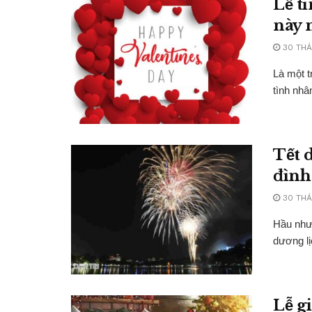
Lễ t
này 
30 THÁ
Là một 
tình nhân
Tết d
đình
30 THÁ
Hầu như 
dương lịc
Lễ g