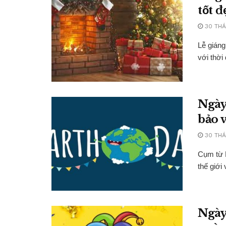
tốt 
30 THÁ
Lễ giáng
với thời
Ngày
bảo 
30 THÁ
Cụm từ N
thế giới 
Ngày