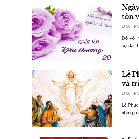
Ngày
tôn 
30 THÁ
Đối với 
sự đặc b
Lễ P
và tr
30 THÁ
Lễ Phục 
những ng