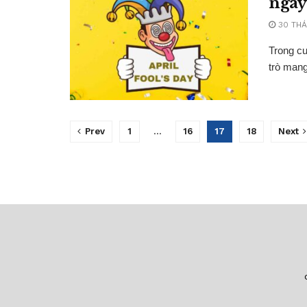
ngày 
30 THÁ
Trong cuô
trò mang
Prev
1
…
16
17
18
Next