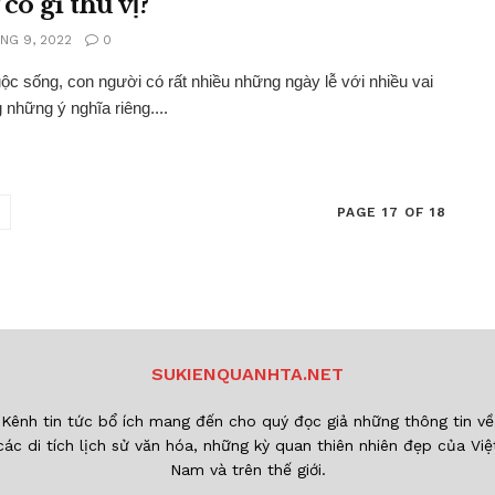
có gì thú vị?
NG 9, 2022
0
̣c sống, con người có rất nhiều những ngày lễ với nhiều vai
 những ý nghĩa riêng....
PAGE 17 OF 18
SUKIENQUANHTA.NET
Kênh tin tức bổ ích mang đến cho quý đọc giả những thông tin về
các di tích lịch sử văn hóa, những kỳ quan thiên nhiên đẹp của Việ
Nam và trên thế giới.