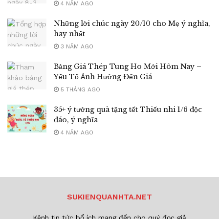
4 NĂM AGO
Những lời chúc ngày 20/10 cho Mẹ ý nghĩa,
hay nhất
3 NĂM AGO
Bảng Giá Thép Tung Ho Mới Hôm Nay –
Yếu Tố Ảnh Hưởng Đến Giá
5 THÁNG AGO
35+ ý tưởng quà tặng tết Thiếu nhi 1/6 độc
đáo, ý nghĩa
4 NĂM AGO
SUKIENQUANHTA.NET
Kênh tin tức bổ ích mang đến cho quý đọc giả