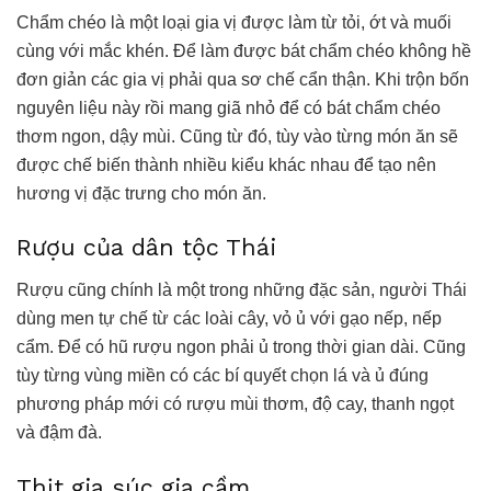
Chẩm chéo là một loại gia vị được làm từ tỏi, ớt và muối
cùng với mắc khén. Để làm được bát chẩm chéo không hề
đơn giản các gia vị phải qua sơ chế cẩn thận. Khi trộn bốn
nguyên liệu này rồi mang giã nhỏ để có bát chẩm chéo
thơm ngon, dậy mùi. Cũng từ đó, tùy vào từng món ăn sẽ
được chế biến thành nhiều kiểu khác nhau để tạo nên
hương vị đặc trưng cho món ăn.
Rượu của dân tộc Thái
Rượu cũng chính là một trong những đặc sản, người Thái
dùng men tự chế từ các loài cây, vỏ ủ với gạo nếp, nếp
cẩm. Để có hũ rượu ngon phải ủ trong thời gian dài. Cũng
tùy từng vùng miền có các bí quyết chọn lá và ủ đúng
phương pháp mới có rượu mùi thơm, độ cay, thanh ngọt
và đậm đà.
Thịt gia súc gia cầm