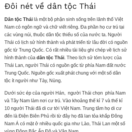
Đôi nét về dân tộc Thái
Dân tộc Thái
là một bộ phận sinh sống trên lãnh thổ Việt
Nam có ngôn ngữ và chữ viết riêng. Đa phần họ cư trú tại
các vùng núi, thuộc dân tộc thiểu số của nước ta. Người
Thái có lịch sử hình thành và phát triển từ lâu đời có nguồn
gốc từ Trung Quốc.
Có rất nhiều tài liệu ghi chép về lịch sử
hình thành của
dân tộc Thái
. Theo lịch sử tóm lược của
Thái Lan, người Thái có nguồn gốc từ phía Nam đất nước
Trung Quốc. Nguồn gốc xuất phát chung với một số dân
tộc ít người như Tày, Nùng.
Dưới sức ép của người Hán, người Thái chọn phía Nam
và Tây Nam làm nơi cư trú. Vào khoảng thế kỉ 7 và thế kỉ
10 người Thái đã di cư tới Việt Nam. Trung tâm họ di cư
đến là Điện Biên Phủ rồi từ đây họ đã lan tỏa khắp Đông
Nam Á có mặt ở nhiều quốc gia như Lào, Thái Lan một số
vùng Đông Bắc Ấn Độ và Vân Nam.