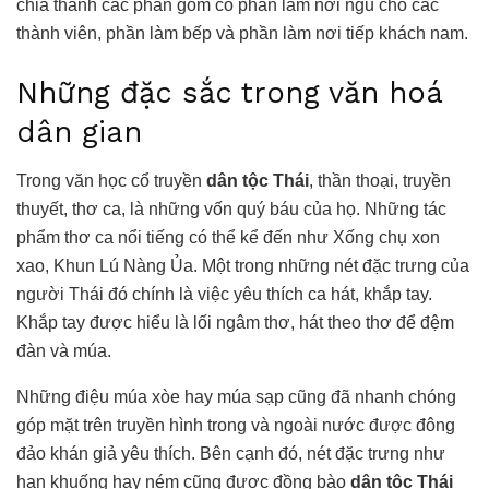
chia thành các phần gồm có phần làm nơi ngủ cho các
thành viên, phần làm bếp và phần làm nơi tiếp khách nam.
Những đặc sắc trong văn hoá
dân gian
Trong văn học cổ truyền
dân tộc Thái
, thần thoại, truyền
thuyết, thơ ca, là những vốn quý báu của họ. Những tác
phẩm thơ ca nổi tiếng có thể kể đến như Xống chụ xon
xao, Khun Lú Nàng Ủa. Một trong những nét đặc trưng của
người Thái đó chính là việc yêu thích ca hát, khắp tay.
Khắp tay được hiểu là lối ngâm thơ, hát theo thơ để đệm
đàn và múa.
Những điệu múa xòe hay múa sạp cũng đã nhanh chóng
góp mặt trên truyền hình trong và ngoài nước được đông
đảo khán giả yêu thích. Bên cạnh đó, nét đặc trưng như
hạn khuống hay ném cũng được đồng bào
dân tộc Thái