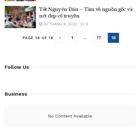
Tết Nguyên Đán – Tìm về nguồn gốc và
nét đẹp cổ truyền
30 THÁNG 9, 2022
0
1
…
17
18
PAGE 18 OF 18
Follow Us
Business
No Content Available