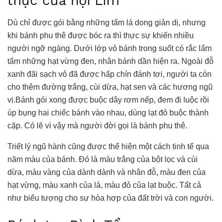
thực của hội Lim
Dù chỉ được gói bằng những tấm lá dong giản dị, nhưng
khi bánh phu thê được bóc ra thì thực sự khiến nhiều
người ngỡ ngàng. Dưới lớp vỏ bánh trong suốt có rắc lấm
tấm những hạt vừng đen, nhân bánh dần hiện ra. Ngoài đỗ
xanh đãi sạch vỏ đã được hấp chín đánh tơi, người ta còn
cho thêm đường trắng, cùi dừa, hạt sen và các hương ngũ
vị.Bánh gói xong được buộc dây rơm nếp, đem đi luộc rồi
úp bụng hai chiếc bánh vào nhau, dùng lạt đỏ buộc thành
cặp. Có lẽ vì vậy mà người đời gọi là bánh phu thê.
Triết lý ngũ hành cũng được thể hiện một cách tinh tế qua
năm màu của bánh. Đó là màu trắng của bột lọc và cùi
dừa, màu vàng của dành dành và nhân đỗ, màu đen của
hạt vừng, màu xanh của lá, màu đỏ của lạt buộc. Tất cả
như biểu tượng cho sự hòa hợp của đất trời và con người.