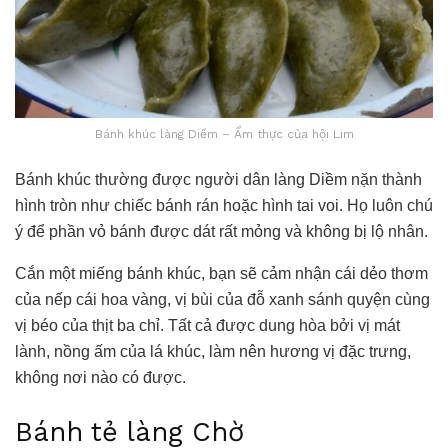
Bánh khúc làng Diềm – Ẩm thực của hội Lim
Bánh khúc thường được người dân làng Diềm nặn thành
hình tròn như chiếc bánh rán hoặc hình tai voi. Họ luôn chú
ý để phần vỏ bánh được dát rất mỏng và không bị lộ nhân.
Cắn một miếng bánh khúc, bạn sẽ cảm nhận cái dẻo thơm
của nếp cái hoa vàng, vị bùi của đỗ xanh sánh quyện cùng
vị béo của thịt ba chỉ. Tất cả được dung hòa bởi vị mát
lành, nồng ấm của lá khúc, làm nên hương vị đặc trưng,
không nơi nào có được.
Bánh tẻ làng Chờ