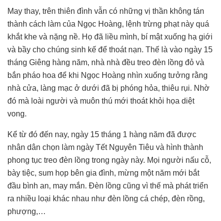
May thay, trên thiên đình vẫn có những vị thần không tán
thành cách làm của Ngọc Hoàng, lệnh trừng phạt này quá
khắt khe và nặng nề. Họ đã liều mình, bí mật xuống hạ giới
và bầy cho chúng sinh kế để thoát nạn. Thế là vào ngày 15
tháng Giêng hàng năm, nhà nhà đều treo đèn lồng đỏ và
bắn pháo hoa để khi Ngọc Hoàng nhìn xuống tưởng rằng
nhà cửa, làng mạc ở dưới đã bị phóng hỏa, thiêu rụi. Nhờ
đó mà loài người và muôn thú mới thoát khỏi họa diệt
vong.
Kể từ đó đến nay, ngày 15 tháng 1 hàng năm đã được
nhân dân chọn làm ngày Tết Nguyên Tiêu và hình thành
phong tục treo đèn lồng trong ngày này. Mọi người nấu cỗ,
bày tiệc, sum họp bên gia đình, mừng một năm mới bắt
đầu bình an, may mắn. Đèn lồng cũng vì thế mà phát triển
ra nhiều loại khác nhau như đèn lồng cá chép, đèn rồng,
phượng,…