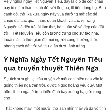
Về ý nghĩa ngày Tết Nguyên Tiêu, đây là dịp để con cháu
bày tỏ niềm thành kính đối với ông bà, tổ tiên dòng họ. Bên
cạnh đó, thời xa xưa ngày này vua thường mở tiệc để
chiêu đãi các quần thần, quan khách và các vị Trạng
Nguyên sẽ đến trổ tài làm thơ, bàn luận về vẻ đẹp của đất
trời. Tết Nguyên Tiêu còn tượng trưng cho sự tao nhã,
thoải mái, là thời gian để mọi người cùng thưởng thức
phong cách đất trời và thư giãn dưới ánh trăng.
Ý Nghĩa Ngày Tết Nguyên Tiêu
qua truyền thuyết Thiên Nga
Sự tích xưa ghi lại câu truyện về một con thiên nga vốn là
giống thiên nga trên trời, được Ngọc hoàng yêu quý. Một
hôm, thiên nga từ trên thiên đình bay xuống hạ giới rong
chơi.
Thật không may, một người thợ săn nhìn thấy và đã vô tình