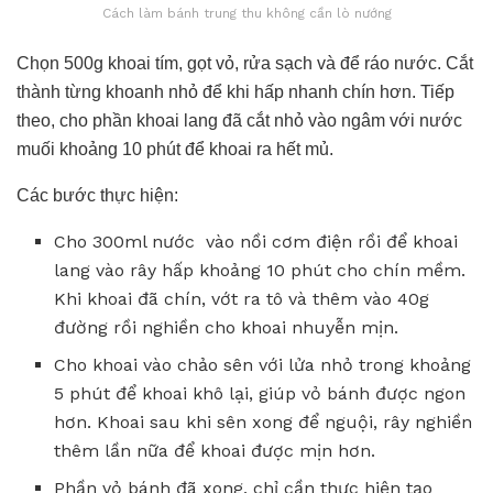
Cách làm bánh trung thu không cần lò nướng
Chọn 500g khoai tím, gọt vỏ, rửa sạch và để ráo nước. Cắt
thành từng khoanh nhỏ để khi hấp nhanh chín hơn. Tiếp
theo, cho phần khoai lang đã cắt nhỏ vào ngâm với nước
muối khoảng 10 phút để khoai ra hết mủ.
Các bước thực hiện:
Cho 300ml nước vào nồi cơm điện rồi để khoai
lang vào rây hấp khoảng 10 phút cho chín mềm.
Khi khoai đã chín, vớt ra tô và thêm vào 40g
đường rồi nghiền cho khoai nhuyễn mịn.
Cho khoai vào chảo sên với lửa nhỏ trong khoảng
5 phút để khoai khô lại, giúp vỏ bánh được ngon
hơn. Khoai sau khi sên xong để nguội, rây nghiền
thêm lần nữa để khoai được mịn hơn.
Phần vỏ bánh đã xong, chỉ cần thực hiện tạo