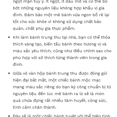
ngọt mặn tùy ý. Ít ngọt, ít dầu mỡ và có thể bỏ
bớt những nguyên liệu không hợp khẩu vị gia
đình. Đảm bảo một mẻ bánh vừa ngon bổ rẻ lại
tốt cho sức khỏe vì không sử dụng chất bảo
quản, chất phụ gia thực phẩm.
Khi làm bánh trung thu tại nhà, bạn có thể thỏa
thích sáng tạo, biến tấu bánh theo hương vị và
màu sắc yêu thích, cũng như điều chỉnh sao cho
phù hợp với sở thích từng thành viên trong gia
đình.
Giữa vô vàn hộp bánh trung thu được đóng gói
hiện đại bắt mắt, một chiếc bánh mộc mạc
mang màu sắc riêng do bạn kỳ công chuẩn bị từ
nguyên liệu đến lúc mẻ bánh ra lò sẽ là món
quà chứa đựng rất nhiều tâm huyết, công sức,
tình cảm chân thành.
Đây sẽ là một chiếc bánh tuyệt vời thể hiện tình