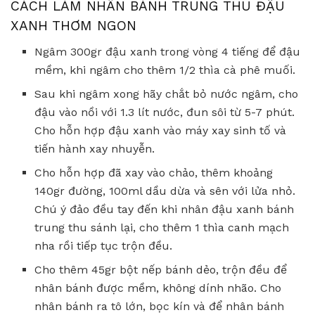
CÁCH LÀM NHÂN BÁNH TRUNG THU ĐẬU
XANH THƠM NGON
Ngâm 300gr đậu xanh trong vòng 4 tiếng để đậu
mềm, khi ngâm cho thêm 1/2 thìa cà phê muối.
Sau khi ngâm xong hãy chắt bỏ nước ngâm, cho
đậu vào nồi với 1.3 lít nước, đun sôi từ 5-7 phút.
Cho hỗn hợp đậu xanh vào máy xay sinh tố và
tiến hành xay nhuyễn.
Cho hỗn hợp đã xay vào chảo, thêm khoảng
140gr đường, 100ml dầu dừa và sên với lửa nhỏ.
Chú ý đảo đều tay đến khi nhân đậu xanh bánh
trung thu sánh lại, cho thêm 1 thìa canh mạch
nha rồi tiếp tục trộn đều.
Cho thêm 45gr bột nếp bánh dẻo, trộn đều để
nhân bánh được mềm, không dính nhão. Cho
nhân bánh ra tô lớn, bọc kín và để nhân bánh