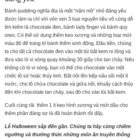
Bánh pudding nghĩa địa là một “nấm mồ” nhỏ đáng yêu
được làm ra chỉ với vỏn vẹn 3 loại nguyên liệu vô cùng dễ
tìm kiếm là chocolate đen, bánh lady finger và bánh quy
oreo. Có thể sử dụng thêm kẹo xương và những loại mứt
màu đỏ để trang trí bánh thêm sinh động. Đầu tiên, chúng
ta cho tất cả chocolate đen vào một túi bắt kem ni lông và
đưa vào lò vi sóng quay khoảng 30 giây cho tan chảy. Nếu
không có lò vi sóng, bạn có thể cho chocolate vào một
chiếc tô sứ hoặc thủy tinh. Bắt nồi lên bếp nấu sôi một ít
nước, cho tô chứa chocolate và giữa nồi, khuấy cách thủy
đến khi chocolate tan chảy, sau đó cho vào túi bắt kem.
Cuối cùng rãi thêm 1 ít kẹo hình xương và mứt dâu cho
thêm phần đáng sợ là đã hoàn thành rồi đấy.
Lễ Halloween sắp đến gần. Chúng ta hãy cùng chiêm
ngưỡng và thưởng thức những món ăn truyền thống