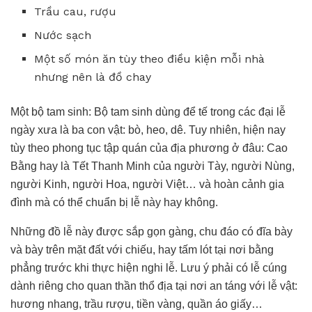
Trầu cau, rượu
Nước sạch
Một số món ăn tùy theo điều kiện mỗi nhà
nhưng nên là đồ chay
Một bộ tam sinh: Bộ tam sinh dùng để tế trong các đại lễ
ngày xưa là ba con vật: bò, heo, dê. Tuy nhiên, hiện nay
tùy theo phong tục tập quán của địa phương ở đâu: Cao
Bằng hay là Tết Thanh Minh của người Tày, người Nùng,
người Kinh, người Hoa, người Việt… và hoàn cảnh gia
đình mà có thể chuẩn bị lễ này hay không.
Những đồ lễ này được sắp gọn gàng, chu đáo có đĩa bày
và bày trên mặt đất với chiếu, hay tấm lót tại nơi bằng
phẳng trước khi thực hiện nghi lễ. Lưu ý phải có lễ cúng
dành riêng cho quan thần thổ địa tại nơi an táng với lễ vật:
hương nhang, trầu rượu, tiền vàng, quần áo giấy…