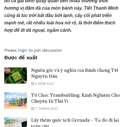
đó cả gia đình quây quần bên nhau thưởng thức
hương vị đậm đà của món bánh này. Tiết Thanh Minh
cũng là lúc trời bắt đầu bớt lạnh, cây cối phát triển
mạnh mẽ, rất nhiều loài hoa nở rộ, là thời điểm thích
hợp để đi dã ngoại, ngắm cảnh.
Please
login
to join discussion
Được đề xuất
Nguồn gốc và ý nghĩa của Bánh chưng Tết
Nguyên Đán
4 NĂM AGO
Tổ Chức Teambuilding: Kinh Nghiệm Cho
Chuyến Đi Thú Vị
7 THÁNG AGO
Lấy thêm quốc tịch Grenada – Tự do đi lại
toàn cầu