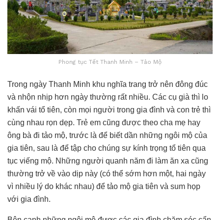
Phong tục Tết Thanh Minh – Tảo Mộ
Trong ngày Thanh Minh khu nghĩa trang trở nên đông đúc
và nhộn nhịp hơn ngày thường rất nhiều. Các cụ già thì lo
khấn vái tổ tiên, còn mọi người trong gia đình và con trẻ thì
cùng nhau rọn dẹp. Trẻ em cũng được theo cha mẹ hay
ông bà đi tảo mộ, trước là để biết dần những ngôi mộ của
gia tiên, sau là để tập cho chúng sự kính trọng tổ tiên qua
tục viếng mộ. Những người quanh năm đi làm ăn xa cũng
thường trở về vào dịp này (có thể sớm hơn một, hai ngày
vì nhiều lý do khác nhau) để tảo mộ gia tiên và sum họp
với gia đình.
Bên cạnh những ngôi mộ được các gia đình chăm sóc cẩn