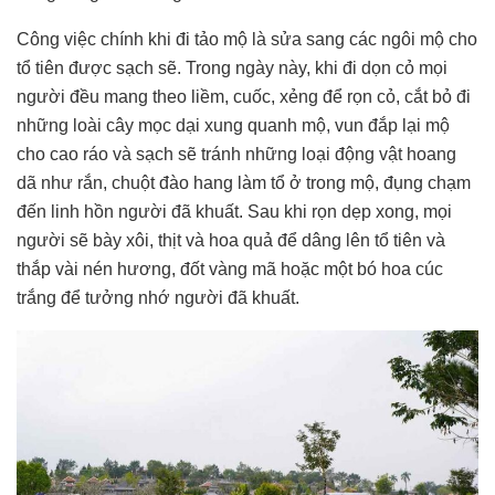
Công việc chính khi đi tảo mộ là sửa sang các ngôi mộ cho
tổ tiên được sạch sẽ. Trong ngày này, khi đi dọn cỏ mọi
người đều mang theo liềm, cuốc, xẻng để rọn cỏ, cắt bỏ đi
những loài cây mọc dại xung quanh mộ, vun đắp lại mộ
cho cao ráo và sạch sẽ tránh những loại động vật hoang
dã như rắn, chuột đào hang làm tổ ở trong mộ, đụng chạm
đến linh hồn người đã khuất. Sau khi rọn dẹp xong, mọi
người sẽ bày xôi, thịt và hoa quả để dâng lên tổ tiên và
thắp vài nén hương, đốt vàng mã hoặc một bó hoa cúc
trắng để tưởng nhớ người đã khuất.