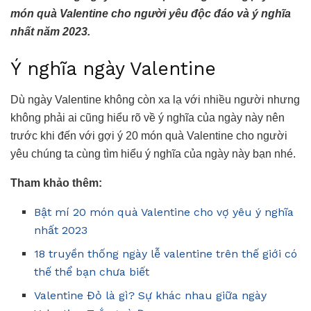
món quà Valentine cho người yêu độc đáo và ý nghĩa
nhất năm 2023.
Ý nghĩa ngày Valentine
Dù ngày Valentine không còn xa lạ với nhiều người nhưng
không phải ai cũng hiểu rõ về ý nghĩa của ngày này nên
trước khi đến với gợi ý 20 món quà Valentine cho người
yêu chúng ta cùng tìm hiểu ý nghĩa của ngày này bạn nhé.
Tham khảo thêm:
Bật mí 20 món quà Valentine cho vợ yêu ý nghĩa
nhất 2023
18 truyền thống ngày lễ valentine trên thế giới có
thế thể bạn chưa biết
Valentine Đỏ là gì? Sự khác nhau giữa ngày