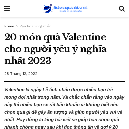
Home
Văn hóa vùng miền
20 món quà Valentine
cho người yêu ý nghĩa
nhất 2023
28 Tháng 12, 2022
Valentine là ngày Lễ tình nhân được nhiều bạn trẻ
mong đợi nhất trong năm. Và chắc chắn rằng vào ngày
này thì nhiều bạn sẽ rất băn khoăn vì không biết nên
chọn quà gì để gây ấn tượng và giúp người yêu vui vẻ
nhất. Hãy đừng lo lắng bài viết sẽ giúp bạn chọn quà
nhanh chóng ngay sau khi đọc thông tin về gợi ý 20