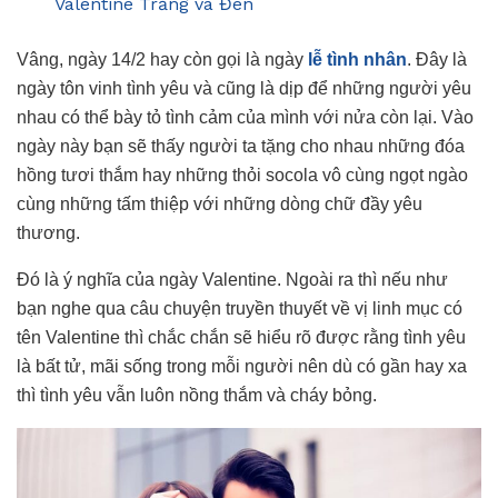
Valentine Trắng và Đen
Vâng, ngày 14/2 hay còn gọi là ngày
lễ tình nhân
. Đây là
ngày tôn vinh tình yêu và cũng là dịp để những người yêu
nhau có thể bày tỏ tình cảm của mình với nửa còn lại. Vào
ngày này bạn sẽ thấy người ta tặng cho nhau những đóa
hồng tươi thắm hay những thỏi socola vô cùng ngọt ngào
cùng những tấm thiệp với những dòng chữ đầy yêu
thương.
Đó là ý nghĩa của ngày Valentine. Ngoài ra thì nếu như
bạn nghe qua câu chuyện truyền thuyết về vị linh mục có
tên Valentine thì chắc chắn sẽ hiểu rõ được rằng tình yêu
là bất tử, mãi sống trong mỗi người nên dù có gần hay xa
thì tình yêu vẫn luôn nồng thắm và cháy bỏng.