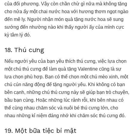
của đối phương. Vậy còn chần chừ gì nữa mà không tặng
cho nửa ấy một chai nước hoa với hương thơm ngọt ngào
đến mê ly. Người nhận món quà tặng nước hoa sẽ sung
sướng đến nhường nào khi thấy người ấy của mình cực
kỳ tâm lý đó.
18. Thú cưng
Nếu người yêu của bạn yêu thích thú cưng, việc lựa chọn
một chú thú cưng để làm quà tặng Valentine cũng là sự
lựa chọn phù hợp. Bạn có thể chọn một chú mèo xinh, một
chú cún năng động để tặng người yêu. Khi không có bạn
bên cạnh, những chú thú cưng này sẽ giúp bạn trò chuyện,
bầu bạn cùng. Hoặc những lúc rảnh rỗi, khi bên nhau có
thể cùng nhau chăm sóc và nuôi bé thú cưng lớn, cho
nhau những kỉ niệm đáng nhớ khi chăm sóc thú cưng đó.
19. Một bữa tiệc bí mật