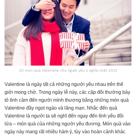
20 món quà Valentine cho người yêu ý nghĩa nhất 2023
Valentine là ngày tất cả những người yêu nhau trên thế
giới mong chờ. Trong ngày lễ này, các cặp đôi thường bày
tỏ tình cảm đến người mình thương bằng những món quà
Valentine đầy ngọt ngào và lãng mạn. Nhắc đến quà
Valentine là người ta sẽ nghĩ đến ngay đến tình yêu đôi
lứa – món quà của những người yêu đương. Món quà vào
ngày này mang rất nhiều hàm ý, tùy vào hoàn cảnh khác