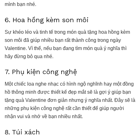
mình bạn nhé.
6. Hoa hồng kèm son môi
Sự khéo léo và tinh tế trong món quà tặng hoa hồng kèm
son môi đã giúp nhiều bạn rất thành công trong ngày
Valentine. Vì thế, nếu bạn đang tìm món quà ý nghĩa thì
hãy đừng bỏ qua nhé.
7. Phụ kiện công nghệ
Một chiếc loa nghe nhạc có hình ngộ nghĩnh hay một đồng
hồ thông minh được thiết kế đẹp mắt sẽ là gợi ý giúp bạn
tặng quà Valentine đơn giản nhưng ý nghĩa nhất. Đây sẽ là
những phụ kiện công nghệ rất cần thiết để giúp người
nhận vui và nhớ về bạn nhiều nhất.
8. Túi xách