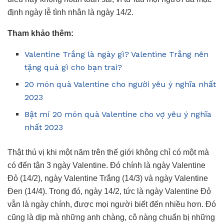
định ngày lễ tình nhân là ngày 14/2.
Tham khảo thêm:
Valentine Trắng là ngày gì? Valentine Trắng nên
tặng quà gì cho bạn trai?
20 món quà Valentine cho người yêu ý nghĩa nhất
2023
Bật mí 20 món quà Valentine cho vợ yêu ý nghĩa
nhất 2023
Thật thú vị khi một năm trên thế giới không chỉ có một mà
có đến tận 3 ngày Valentine. Đó chính là ngày Valentine
Đỏ (14/2), ngày Valentine Trắng (14/3) và ngày Valentine
Đen (14/4). Trong đó, ngày 14/2, tức là ngày Valentine Đỏ
vẫn là ngày chính, được mọi người biết đến nhiều hơn. Đó
cũng là dịp mà những anh chàng, cô nàng chuẩn bị những