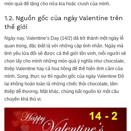
món quà để tặng cho nửa kia hoặc crush của mình.
1.2. Nguồn gốc của ngày Valentine trên
thế giới
Ngày nay, Valentine’s Day (14/2) đã trở thành một ngày lễ
quan trọng, đặc biệt là với những cặp tình nhân. Ngày mà
tình yêu lứa đôi sẽ được cả thế giới tôn vinh, mỗi người sẽ
chọn lấy cho mình những món quà ý nghĩa như chocolate,
thiệp Valentine
hay cả hoa hồng để thể hiện tình cảm của
mình. Song, thực sự thì nguồn gốc của ngày Valentine Đỏ
lại không hoàn toàn là những chiếc thỏi chocolate, tấm
thiệp dễ thương. Mặt khác, chúng bắt nguồn từ một câu
chuyện khá thú vị.