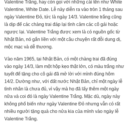
Valentine Trắng, hay còn gọi với những cái tên như White
Valentine, White Date. Lễ này diễn ra vào tròn 1 tháng sau
ngày Valentine Đỏ, tức là ngày 14/3.
Valentine trắng
cũng
là dịp để các chàng trai đáp lại tình cảm các cô gái hoặc
ngược lại. Valentine Trắng được xem là có nguồn gốc từ
Nhật Bản, nó gắn liền với một câu chuyện rất đỗi dung dị,
mộc mạc và dễ thương.
Vào năm 1965, tại Nhật Bản, có một chàng trai đã đúng
vào ngày 14/3, làm một hộp kẹo thật lớn, có màu trắng như
tuyết để tặng cho cô gái đã mở lời với mình đúng hôm
14/2. Dường như, với đất nước Nhật Bản, chỉ một ngày lễ
tình nhân là chưa đủ, vì vậy mà họ đã lấy thêm một ngày
nữa và coi đó là ngày Valentine Trắng. Mặc dù, ngày này
không phổ biến như ngày Valentine Đỏ nhưng vẫn có rất
nhiều người tặng quà cho nửa kia của mình vào ngày lễ
Valentine Trắng.