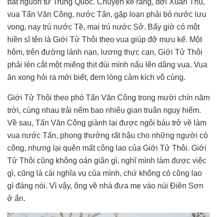
bắt nguồn từ Trung Quốc. Chuyện kể rằng, đời Xuân Thu,
vua Tấn Văn Công, nước Tấn, gặp loạn phải bỏ nước lưu
vong, nay trú nước Tề, mai trú nước Sở. Bấy giờ có một
hiền sĩ tên là Giới Tử Thôi theo vua giúp đỡ mưu kế. Một
hôm, trên đường lánh nạn, lương thực cạn, Giới Tử Thôi
phải lén cắt một miếng thịt đùi mình nấu lên dâng vua. Vua
ăn xong hỏi ra mới biết, đem lòng cảm kích vô cùng.
Giới Tử Thôi theo phò Tấn Văn Công trong mười chín năm
trời, cùng nhau trải nếm bao nhiêu gian truân nguy hiểm.
Về sau, Tấn Văn Công giành lại được ngôi báu trở về làm
vua nước Tấn, phong thưởng rất hậu cho những người có
công, nhưng lại quên mất công lao của Giới Tử Thôi. Giới
Tử Thôi cũng không oán giận gì, nghĩ mình làm được việc
gì, cũng là cái nghĩa vụ của mình, chứ không có công lao
gì đáng nói. Vì vậy, ông về nhà đưa mẹ vào núi Điền Sơn
ở ẩn.