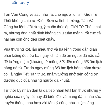
cần lưu ý
Tấn Văn Công về sau nhớ ra, cho người đi tìm. Giới Tử
Thôi không chịu rời Điền Sơn ra lĩnh thưởng, Tấn Văn
Công hạ lệnh đốt rừng, ý muốn thúc ép Giới Tử Thôi phải
ra, nhưng ông nhất định không chịu tuân mệnh, rốt cục cả
hai mẹ con ông đều chết cháy.
Vua thương xót, lập miếu thờ và hạ lệnh trong dân gian
phải kiêng đốt lửa ba ngày, chỉ ăn đồ ăn nguội đã nấu sẵn
để tưởng niệm (khoảng từ mồng 3/3 đến mồng 5/3 âm lịch
hàng năm). Từ đó ngày mùng 3/3 âm lịch hằng năm được
coi là ngày Tết Hàn thực, nhằm tưởng nhớ đến công ơn
dưỡng dục của những người đã khuất.
Từ thời Lý nhân dân ta đã tiếp nhận tết Hàn thực nhưng ý
nghĩa của ngày tết này đã biến đổi và mang đậm màu sắc
truyền thống, phù hợp với tâm lý cũng như cuộc sống