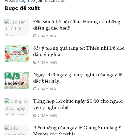
Please
login
to join discussion
Được đề xuất
Đặc sản ở Lễ hội Chùa Hương có những
điểm gì đặc biệt?
4 NĂM AGO
35+ ý tưởng quà tặng tết Thiếu nhi 1/6 độc
đáo, ý nghĩa
4 NĂM AGO
Ngày 14/3 ngày gì và ý nghĩa của ngày lễ
đặc biệt này
4 NĂM AGO
Tổng hợp lời chúc ngày 20/10 cho người
yêu ý nghĩa nhất
3 NĂM AGO
Biểu tưởng của ngày lễ Giáng Sinh là gì?
Nguồn gốc, ý nghĩa