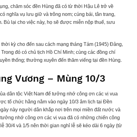
phụng, chăm sóc đền Hùng đã có từ thời Hậu Lê trở về
ó nghĩa vụ lưu giữ và trông nom; cúng bái, tân trang,
. Bù lại cho việc này, họ sẽ được miễn nộp thuế, sưu
ều thời kỳ cho đến sau cách mạng tháng Tám (1945) Đảng,
 Trong đó có chủ tịch Hồ Chí Minh; cùng các đồng chí
yền thống; thường xuyên đến thăm viếng tại đền Hùng.
ùng Vương – Mùng 10/3
của dân tộc Việt Nam để tưởng nhớ công ơn các vị vua
c tổ chức hằng nằm vào ngày 10/3 âm lịch tại Đền
 ngày này người dân khắp nơi trên mọi miền đất nước và
 tưởng nhớ công ơn các vị vua đã có những chiến công
lễ 30/4 và 1/5 nên thời gian nghỉ lễ sẽ kéo dài 6 ngày (từ