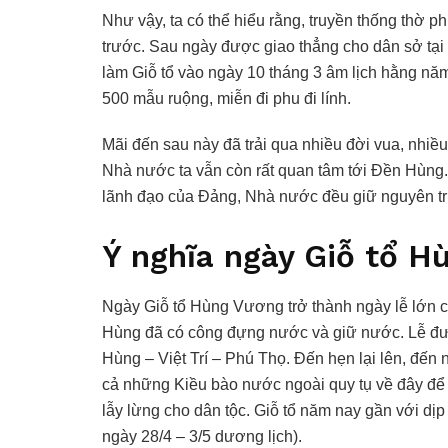
Như vậy, ta có thể hiểu rằng, truyền thống thờ 
trước. Sau ngày được giao thẳng cho dân sở tại c
làm Giỗ tổ vào ngày 10 tháng 3 âm lịch hằng năm
500 mẫu ruộng, miễn đi phu đi lính.
Mãi đến sau này đã trải qua nhiều đời vua, nhi
Nhà nước ta vẫn còn rất quan tâm tới Đền Hùng.
lãnh đạo của Đảng, Nhà nước đều giữ nguyên tru
Ý nghĩa ngày Giỗ tổ H
Ngày Giỗ tổ Hùng Vương trở thành ngày lễ lớn 
Hùng đã có công đựng nước và giữ nước. Lễ đượ
Hùng – Việt Trí – Phú Thọ. Đến hẹn lại lên, đến
cả những Kiều bào nước ngoài quy tụ về đây để
lẫy lừng cho dân tộc. Giỗ tổ năm nay gần với dịp 
ngày 28/4 – 3/5 dương lịch).